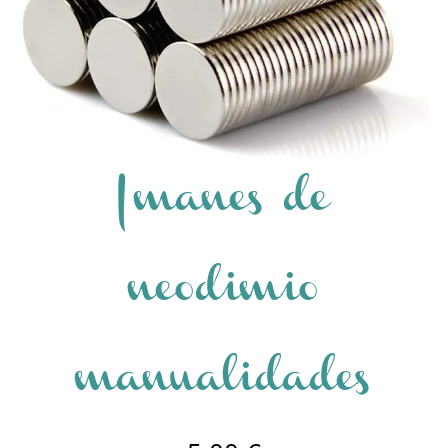
Imanes de
neodimio
manualidades