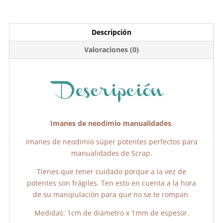
a
w
h
o
c
itt
at
m
e
er
s
p
Descripción
b
A
ar
Valoraciones (0)
o
p
tir
o
p
k
Descripción
Imanes de neodimio manualidades
.
Imanes de neodimio súper potentes perfectos para
manualidades de Scrap.
Tienes que tener cuidado porque a la vez de
potentes son frágiles. Ten esto en cuenta a la hora
de su manipulación para que no se te rompan.
Medidas: 1cm de diámetro x 1mm de espesor.