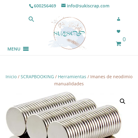
600256469
info@sukiscrap.com
0
MENU
Inicio
/
SCRAPBOOKING
/
Herramientas
/ Imanes de neodimio
manualidades