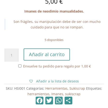
5,00
€
Imanes de neodimio manualidades.
Son frágiles, su manipulación debe de ser con mucho
cuidado para que no se rompan.
5 disponibles
Imanes
Añadir al carrito
de
neodimio
Envuelve tu pedido para regalo por
1,00
€
manualidades
cantidad
Añadir a la lista de deseos
SKU:
HSI001
Categorías:
Herramientas
,
Sukiscrap
Etiquetas:
herramientas
,
Imanes
,
sukiscrap
F
T
W
C