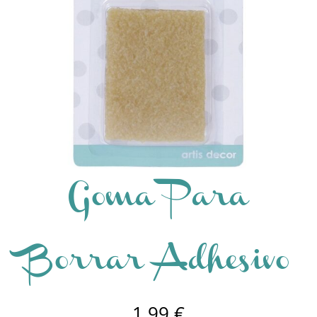
Goma Para
Borrar Adhesivo
1,99
€