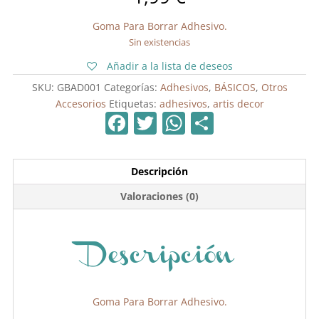
Goma Para Borrar Adhesivo.
Sin existencias
Añadir a la lista de deseos
SKU:
GBAD001
Categorías:
Adhesivos
,
BÁSICOS
,
Otros
Accesorios
Etiquetas:
adhesivos
,
artis decor
F
T
W
C
a
w
h
o
c
itt
at
m
Descripción
e
er
s
p
Valoraciones (0)
b
A
ar
o
p
tir
o
p
Descripción
k
Goma Para Borrar Adhesivo.