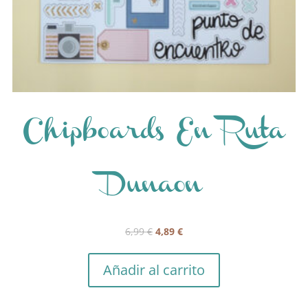
Chipboards En Ruta
Dunaon
El
El
6,99
€
4,89
€
precio
precio
original
actual
Añadir al carrito
era:
es:
6,99 €.
4,89 €.