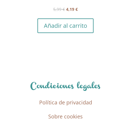
El
El
5,99
€
4,19
€
precio
precio
original
actual
Añadir al carrito
era:
es:
5,99 €.
4,19 €.
Condiciones legales
Política de privacidad
Sobre cookies