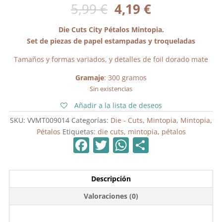
El
El
5,99
€
4,19
€
precio
precio
original
actual
Die Cuts City Pétalos Mintopia.
era:
es:
Set de piezas de papel estampadas y troqueladas
5,99 €.
4,19 €.
Tamaños y formas variados, y detalles de foil dorado mate
Gramaje
: 300 gramos
Sin existencias
Añadir a la lista de deseos
SKU:
VVMT009014
Categorías:
Die - Cuts
,
Mintopia
,
Mintopia
,
Pétalos
Etiquetas:
die cuts
,
mintopia
,
pétalos
F
T
W
C
a
w
h
o
c
itt
at
m
Descripción
e
er
s
p
Valoraciones (0)
b
A
ar