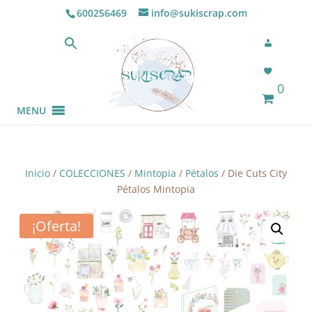
600256469
info@sukiscrap.com
0
MENU
Inicio
/
COLECCIONES
/
Mintopia
/
Pétalos
/ Die Cuts City
Pétalos Mintopia
¡Oferta!