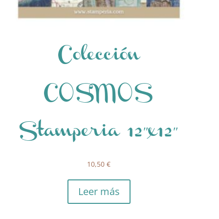
Colección
COSMOS
Stamperia 12″x12″
10,50
€
Leer más