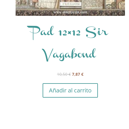
Pad 12×12 Sir
Vagabond
El
El
10,50
€
7,87
€
precio
precio
original
actual
Añadir al carrito
era:
es:
10,50 €.
7,87 €.