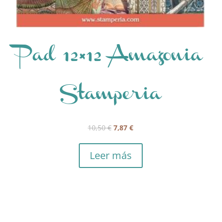
Pad 12×12 Amazonia
Stamperia
El
El
10,50
€
7,87
€
precio
precio
original
actual
Leer más
era:
es:
10,50 €.
7,87 €.