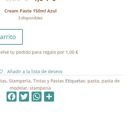
precio
precio
original
actual
Cream Paste 150ml Azul
era:
es:
3 disponibles
6,59 €.
4,94 €.
arrito
elve tu pedido para regalo por
1,00
€
Añadir a la lista de deseos
tas
,
Stampería
,
Tintas y Pastas
Etiquetas:
pasta
,
pasta de
modelar
,
stamperia
F
T
W
C
a
w
h
o
c
itt
at
m
e
er
s
p
b
A
ar