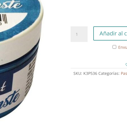
Cream
Añadir al c
Paste
150ml
Envu
Azul
cantidad
SKU:
K3P536
Categorías:
Pas