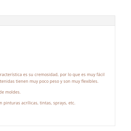
o
p
tir
o
p
k
acterística es su cremosidad, por lo que es muy fácil
btenidas tienen muy poco peso y son muy flexibles.
 de moldes.
pinturas acrílicas, tintas, sprays, etc.