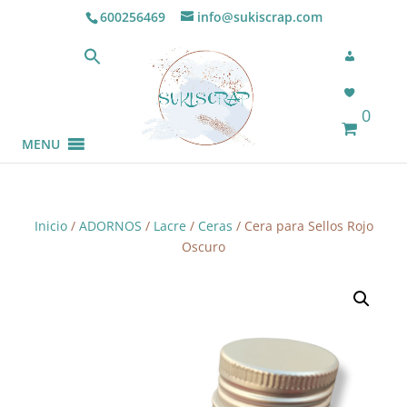
600256469
info@sukiscrap.com
0
MENU
Inicio
/
ADORNOS
/
Lacre
/
Ceras
/ Cera para Sellos Rojo
Oscuro