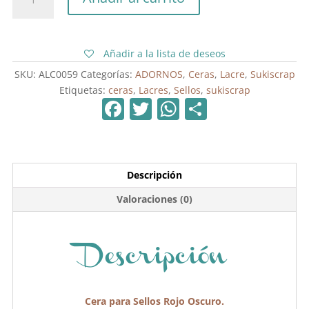
para
Sellos
Rojo
Oscuro
Añadir a la lista de deseos
cantidad
SKU:
ALC0059
Categorías:
ADORNOS
,
Ceras
,
Lacre
,
Sukiscrap
Etiquetas:
ceras
,
Lacres
,
Sellos
,
sukiscrap
F
T
W
C
a
w
h
o
c
itt
at
m
e
er
s
p
Descripción
b
A
ar
Valoraciones (0)
o
p
tir
o
p
k
Descripción
Cera para Sellos Rojo Oscuro.