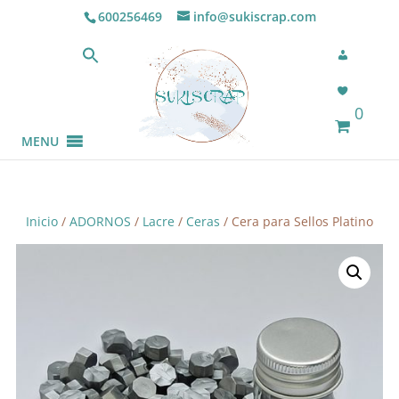
600256469
info@sukiscrap.com
0
MENU
Inicio
/
ADORNOS
/
Lacre
/
Ceras
/ Cera para Sellos Platino