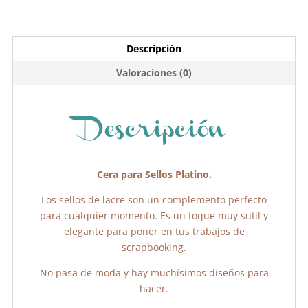
a
w
h
o
c
itt
at
m
e
er
s
p
Descripción
b
A
ar
Valoraciones (0)
o
p
tir
o
p
k
Descripción
Cera para Sellos Platino.
Los sellos de lacre son un complemento perfecto
para cualquier momento. Es un toque muy sutil y
elegante para poner en tus trabajos de
scrapbooking.
No pasa de moda y hay muchísimos diseños para
hacer.