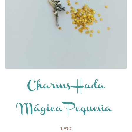
Charms Hada
Mágica Pequeña
1,99
€