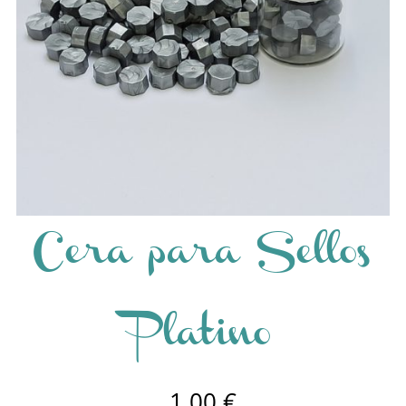
Cera para Sellos
Platino
1,00
€