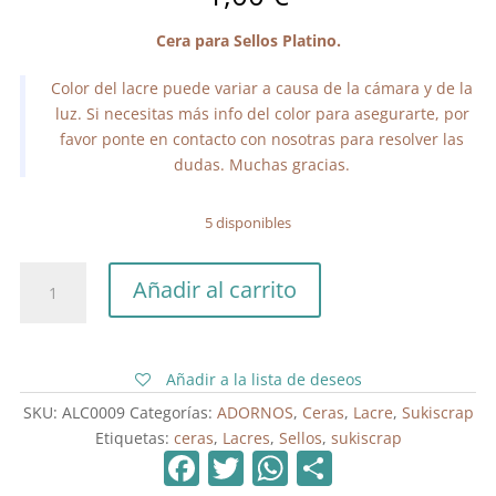
Cera para Sellos Platino.
Color del lacre puede variar a causa de la cámara y de la
luz. Si necesitas más info del color para asegurarte, por
favor ponte en contacto con nosotras para resolver las
dudas. Muchas gracias.
5 disponibles
Cera
Añadir al carrito
para
Sellos
Platino
cantidad
Añadir a la lista de deseos
SKU:
ALC0009
Categorías:
ADORNOS
,
Ceras
,
Lacre
,
Sukiscrap
Etiquetas:
ceras
,
Lacres
,
Sellos
,
sukiscrap
F
T
W
C