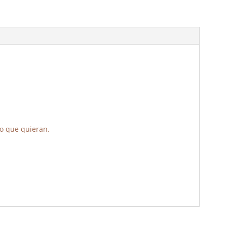
o
p
k
lo que quieran.