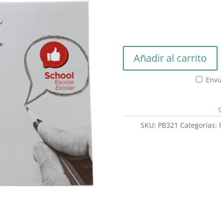
Block
Añadir al carrito
de
Dibujo
Envu
Escolar
cantidad
SKU:
PB321
Categorías: