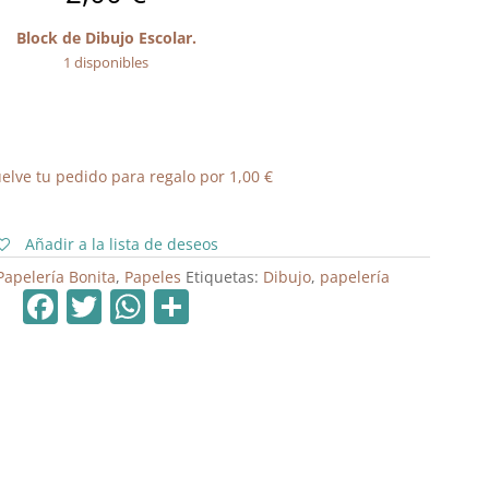
Block de Dibujo Escolar.
1 disponibles
elve tu pedido para regalo por
1,00
€
Añadir a la lista de deseos
Papelería Bonita
,
Papeles
Etiquetas:
Dibujo
,
papelería
F
T
W
C
a
w
h
o
c
itt
at
m
e
er
s
p
b
A
ar
o
p
tir