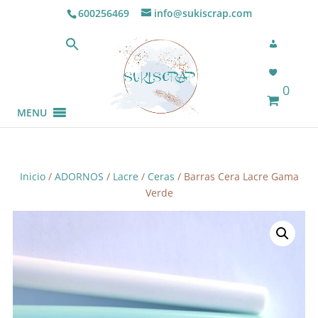
600256469
info@sukiscrap.com
0
MENU
Inicio
/
ADORNOS
/
Lacre
/
Ceras
/ Barras Cera Lacre Gama
Verde