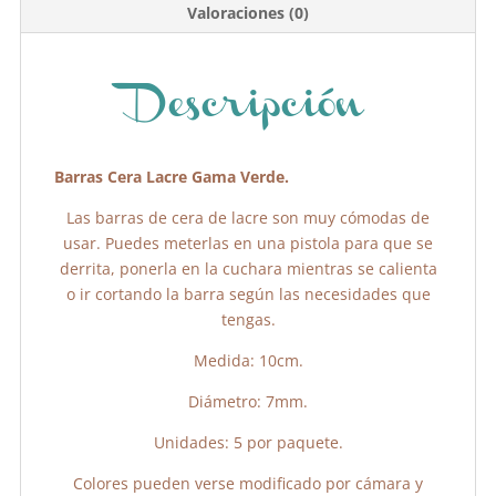
b
A
ar
Valoraciones (0)
o
p
tir
o
p
k
Descripción
Barras Cera Lacre Gama Verde.
Las barras de cera de lacre son muy cómodas de
usar. Puedes meterlas en una pistola para que se
derrita, ponerla en la cuchara mientras se calienta
o ir cortando la barra según las necesidades que
tengas.
Medida: 10cm.
Diámetro: 7mm.
Unidades: 5 por paquete.
Colores pueden verse modificado por cámara y