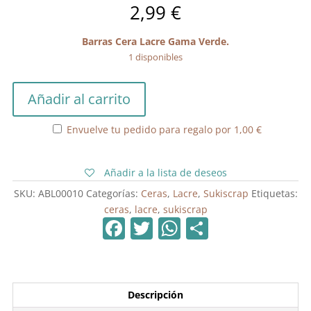
2,99
€
Barras Cera Lacre Gama Verde.
1 disponibles
Barras
Añadir al carrito
Cera
Lacre
Envuelve tu pedido para regalo por
1,00
€
Gama
Verde
cantidad
Añadir a la lista de deseos
SKU:
ABL00010
Categorías:
Ceras
,
Lacre
,
Sukiscrap
Etiquetas:
ceras
,
lacre
,
sukiscrap
F
T
W
C
a
w
h
o
c
itt
at
m
e
er
s
p
Descripción