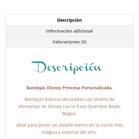
a
w
h
o
c
itt
at
m
e
er
s
p
Descripción
b
A
ar
Información adicional
o
p
tir
Valoraciones (0)
o
p
k
Descripción
Bandejas Disney Princesa Personalizada.
Bandejas blancas decoradas con diseño de
elementos de disney con la frase Queridos Reyes
Magos.
Ideal para poner un detalle bonito en la noche más
mágica y especial del año.