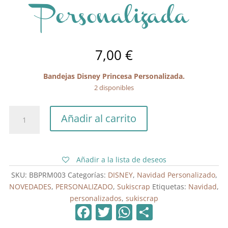
Personalizada
7,00
€
Bandejas Disney Princesa Personalizada.
2 disponibles
Bandejas
Añadir al carrito
Disney
Princesa
Personalizada
cantidad
Añadir a la lista de deseos
SKU:
BBPRM003
Categorías:
DISNEY
,
Navidad Personalizado
,
NOVEDADES
,
PERSONALIZADO
,
Sukiscrap
Etiquetas:
Navidad
,
personalizados
,
sukiscrap
F
T
W
C