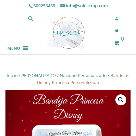
600256469
info@sukiscrap.com
0
MENU
Inicio
/
PERSONALIZADO
/
Navidad Personalizado
/ Bandejas
Disney Princesa Personalizada