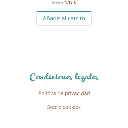
El
El
5,95
€
4,16
€
precio
precio
original
actual
Añadir al carrito
era:
es:
5,95 €.
4,16 €.
Condiciones legales
Política de privacidad
Sobre cookies