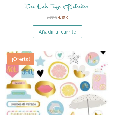
Die Cuts Tags y Bolsillos
El
El
5,99
€
4,19
€
precio
precio
original
actual
Añadir al carrito
era:
es:
5,99 €.
4,19 €.
¡Oferta!