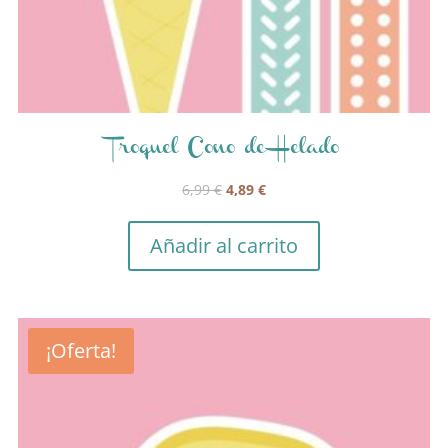
Troquel Cono de Helado
El
El
6,99
€
4,89
€
precio
precio
original
actual
Añadir al carrito
era:
es:
6,99 €.
4,89 €.
¡Oferta!