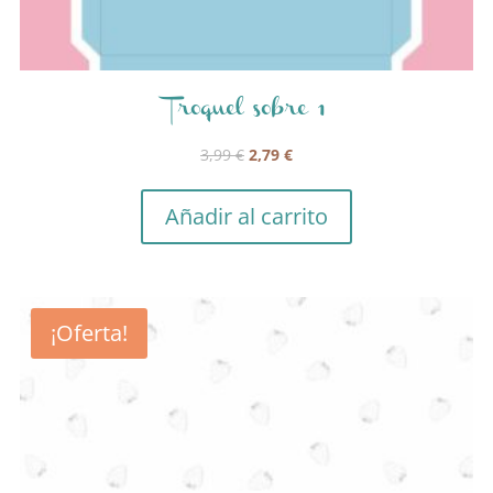
Troquel sobre 1
El
El
3,99
€
2,79
€
precio
precio
original
actual
Añadir al carrito
era:
es:
3,99 €.
2,79 €.
¡Oferta!