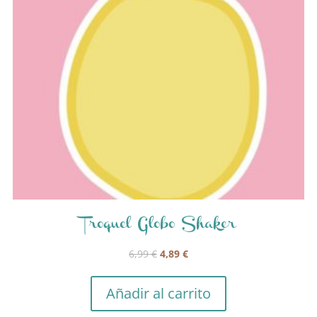
Troquel Globo Shaker
El
El
6,99
€
4,89
€
precio
precio
original
actual
Añadir al carrito
era:
es: