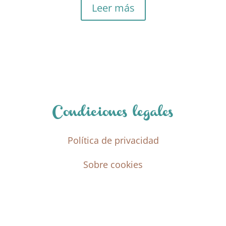
original
actual
Leer más
era:
es:
4,99 €.
3,49 €.
Condiciones legales
Política de privacidad
Sobre cookies