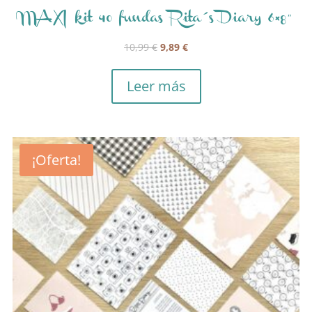
MAXI kit 40 fundas Rita´s Diary 6×8″
El
El
10,99
€
9,89
€
precio
precio
original
actual
Leer más
era:
es:
10,99 €.
9,89 €.
¡Oferta!