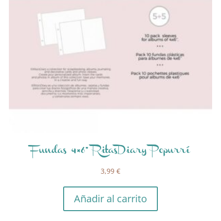
Fundas 4×6” RitasDiary Popurrí
3,99
€
Añadir al carrito