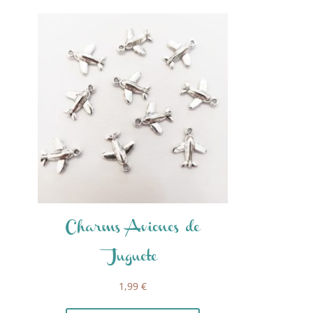
Charms Aviones de
Juguete
1,99
€