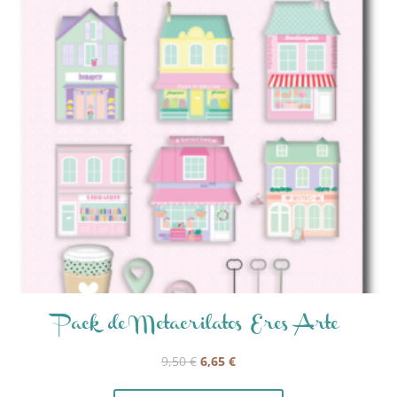
Pack de Metacrilatos Eres Arte
El
El
9,50
€
6,65
€
precio
precio