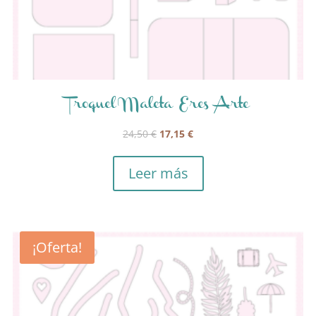
Troquel Maleta Eres Arte
El
El
24,50
€
17,15
€
precio
precio
original
actual
Leer más
era:
es:
24,50 €.
17,15 €.
¡Oferta!