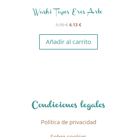
Washi Tapes Eres Arte
El
El
5,90
€
4,13
€
precio
precio
original
actual
Añadir al carrito
era:
es:
5,90 €.
4,13 €.
Condiciones legales
Política de privacidad
Sobre cookies