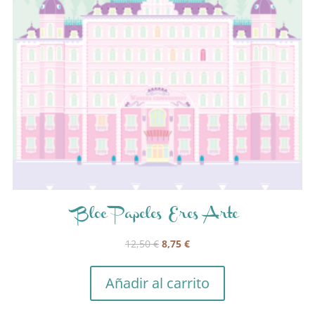
Bloc Papeles Eres Arte
El
El
12,50
€
8,75
€
precio
precio
original
actual
Añadir al carrito
era:
es:
12,50 €.
8,75 €.