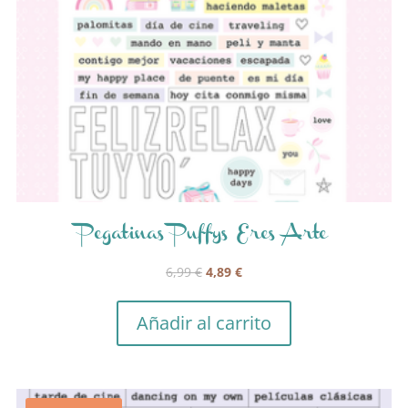
Pegatinas Puffys Eres Arte
El
El
6,99
€
4,89
€
precio
precio
original
actual
Añadir al carrito
era:
es:
6,99 €.
4,89 €.