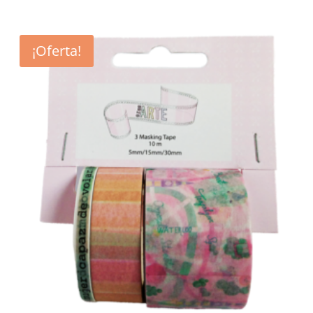
24,50 €.
17,15 €.
¡Oferta!