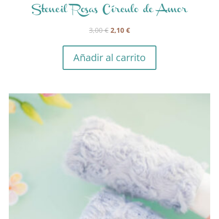
Stencil Rosas Círculo de Amor
El
El
3,00
€
2,10
€
precio
precio
original
actual
Añadir al carrito
era:
es:
3,00 €.
2,10 €.