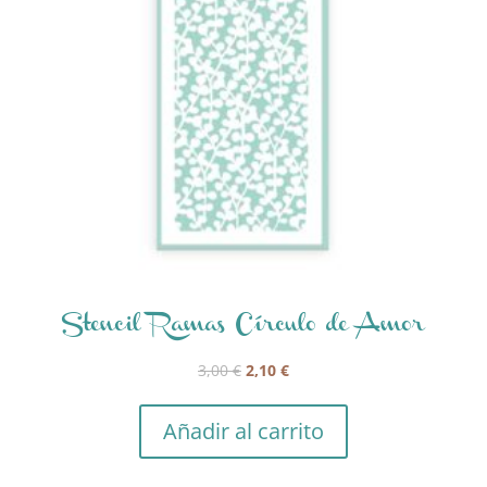
Stencil Ramas Círculo de Amor
El
El
3,00
€
2,10
€
precio
precio
original
actual
Añadir al carrito
era:
es:
3,00 €.
2,10 €.