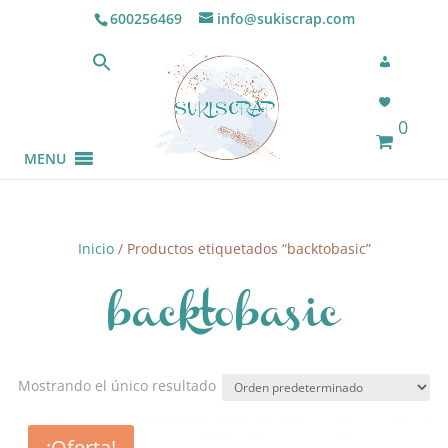
600256469
info@sukiscrap.com
0
MENU
Inicio
/ Productos etiquetados “backtobasic”
backtobasic
Mostrando el único resultado
¡Oferta!