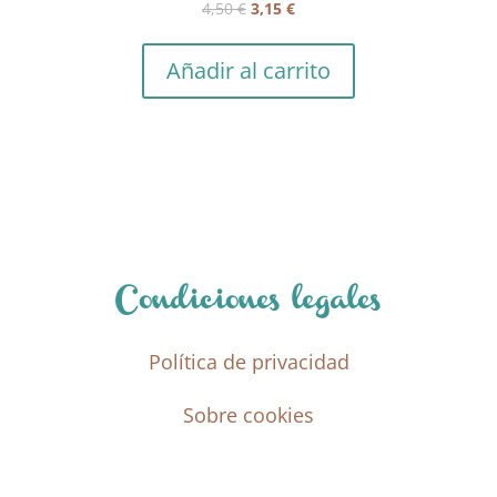
El
El
4,50
€
3,15
€
precio
precio
original
actual
Añadir al carrito
era:
es:
4,50 €.
3,15 €.
Condiciones legales
Política de privacidad
Sobre cookies