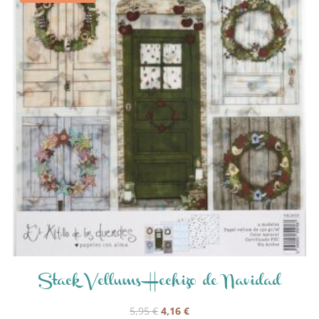
Stack Vellums Hechizo de Navidad
El
El
5,95
€
4,16
€