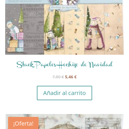
Stack Papeles Hechizo de Navidad
El
El
7,80
€
5,46
€
precio
precio
original
actual
Añadir al carrito
era:
es:
7,80 €.
5,46 €.
¡Oferta!