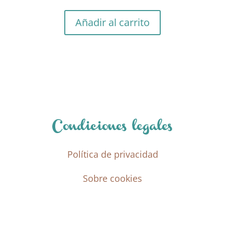
precio
precio
original
actual
Añadir al carrito
era:
es:
5,95 €.
4,16 €.
Condiciones legales
Política de privacidad
Sobre cookies